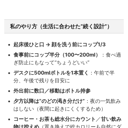
私のやり方（生活に合わせた“続く設計”）
起床後ひと口 → 顔を洗う前にコップ1/3
食事前にコップ半分（100〜200ml）
：食べ過
ぎ防止にもなって“ちょうどいい”
デスクに500mlボトルを1本置く
：午前で半
分、午後で残りを目安に
外出前に数口／移動はボトル持参
夕方以降は“のどの渇き分だけ”
：夜の一気飲み
はしない（夜間に起きにくくするため）
コーヒー・お茶も総水分にカウント
／
甘い飲み
物は控えめ
（置き換えで総カロリーも自然にダ