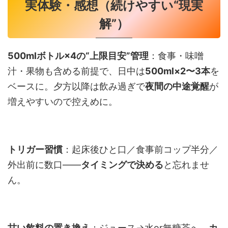
実体験・感想（続けやすい“現実
解”）
500mlボトル×4の“上限目安”管理
：食事・味噌
汁・果物も含める前提で、日中は
500ml×2〜3本
を
ベースに。夕方以降は飲み過ぎで
夜間の中途覚醒
が
増えやすいので控えめに。
トリガー習慣
：起床後ひと口／食事前コップ半分／
外出前に数口——
タイミングで決める
と忘れませ
ん。
甘い飲料の置き換え
：ジュース→水or無糖茶へ。
カ