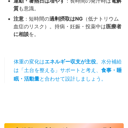
運動・暑熱日は増やす
：長時間の発汗時は
電解
質
も意識。
注意
：短時間の
過剰摂取はNG
（低ナトリウム
血症のリスク）。持病・妊娠・投薬中は
医療者
に相談
を。
体重の変化は
エネルギー収支が主役
。水分補給
は「土台を整える」サポートと考え、
食事・睡
眠・活動量
と合わせて設計しましょう。