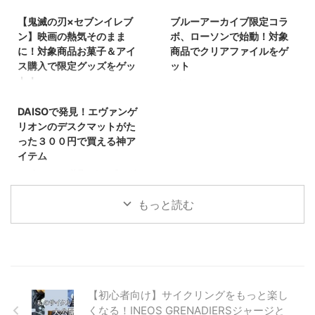
らえるらしいけど、条件がよく分
LAWSON クリアファイル 「ウマ
【鬼滅の刃×セブンイレブ
ブルーアーカイブ限定コラ
からない」「対象アイスってど
娘 シンデレラグレイのクリアフ
れ？行ったのに無かったら嫌だ
ァイル、もう無くなっているのか
ン】映画の熱気そのまま
ボ、ローソンで始動！対象
な…」 私も最初は、そんな不安を
な…？」そんな不安を感じなが
に！対象商品お菓子＆アイ
商品でクリアファイルをゲ
感じながらお店に向かいました。
ら、私も仕事帰りに近くの
ス購入で限定グッズをゲッ
ット
実際に行ってみると、事前に知っ
LAWSONへ立ち寄ってみまし
ト！
待望のコラボキャンペーンがつい
2025/8/20
ておけば迷わず・失敗せずに参加
た。数量限定・先着順という仕組
にローソンでスタートしました。
『鬼滅の刃』最新映画が絶好調上
できたと感じるポイントがいくつ
みだと、どうしても焦ってしまい
DAISOで発見！エヴァンゲ
今回は、対象商品を購入するとも
映中！ その熱気をさらに盛り上
かありました。 この記事では、
ますよね。 この記事では、実際
らえるオリジナルクリアファイ
リオンのデスクマットがた
げるように、セブンイレブンから
「対象のアイスを2個同時に買う
に私がクリアファイルを受け取っ
ル。 しかも先着・数量限定なの
ファン垂涎のコラボキャンペーン
った３００円で買える神ア
と、Re:ゼロから始める異世界生
た体験をもとに、 対象商品 配布
で、コレクター心をくすぐること
が登場しました。 その盛り上が
イテム
活のオリジナルA4クリアファイ
ルール 実際の在庫状況（私が訪
間違いなしです！ ローソン×ブル
りをさらに加速させるように、セ
エヴァファン必見！あの『エヴァ
ルが1枚もらえる」キャンペーン
れた店舗） 注意点 をやさしくま
ーアーカイブ コラボキャンペー
ブンイレブンから２つの限定グッ
ンゲリオン』の世界観をデスクに
について、私の実体験をもとに、
とめました。ウマ娘ファンの方が
ンとは？ 開催期間と対象店舗
ズキャンペーンが同時開催されて
取り入れられるデスクマットが、
もっと読む
初心者の方にも分かりやすくまと
安心して店舗に向かえるよう、落
は？ キャンペーン期間 2025年８
います。 ❶対象商品のお菓子を
なんと⋆⋆DAISO（ダイソー）で
めています。 Re:ゼロから ...
ち着いて整理していきます。 L ...
月５日㊋～８月１８日㊊ ※または
一度に２個（組み合わせ自由）購
たった３００円（税込み３３０
景品がなくなり次第終了。 対象
入すると、オリジナルクリアファ
円）⋆⋆で販売されています。 こ
店舗は全国のローソン（一部店舗
イルが１枚もらえます。 ❷対象
のクオリティでこの価格、正直あ
を除く） 一部のローソンストア
商品のアイス２個でオリジナルポ
りえません！見つけたら即買いレ
１００や、空港・病院内店舗では
スターがもらえます。 鬼滅の刃
ベルの神アイテムです。 DAISO
【初心者向け】サイクリングをもっと楽し
実施していない場合があります。
ファンなら見逃せないこのキャン
でエヴァンゲリオングッズが買え
特典の取扱い状況は店 ...
ペーン、今回はその詳細やもらい
くなる！INEOS GRENADIERSジャージと
るって本当？
ダイソー×エヴ