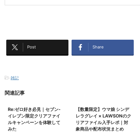
Post
Share
-
雑記
関連記事
2026/1/26
2025/12/25
Re:ゼロ好き必見｜セブン‐
【数量限定】ウマ娘 シンデ
イレブン限定クリアファイ
レラグレイ × LAWSONのク
ルキャンペーンを体験して
リアファイル入手レポ｜対
みた
象商品や配布状況まとめ
「Re:ゼロのクリアファイルがも
ウマ娘 シンデレラグレイ×
2025/8/20
2025/8/20