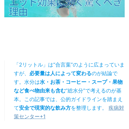
「2リットル」は“合言葉”のように広まっていま
すが、
必要量は人によって変わる
のが結論で
す。水分は
水・お茶・コーヒー・スープ・果物
など食べ物由来も含む
“総水分”で考えるのが基
本。この記事では、公的ガイドラインを踏まえ
て
安全で現実的な飲み方
を整理します。
疾病対
策センター+1