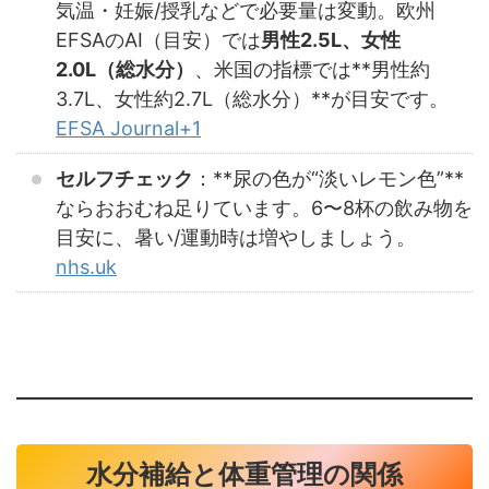
気温・妊娠/授乳などで必要量は変動。欧州
EFSAのAI（目安）では
男性2.5L、女性
2.0L（総水分）
、米国の指標では**男性約
3.7L、女性約2.7L（総水分）**が目安です。
EFSA Journal+1
セルフチェック
：**尿の色が“淡いレモン色”**
ならおおむね足りています。6〜8杯の飲み物を
目安に、暑い/運動時は増やしましょう。
nhs.uk
水分補給と体重管理の関係