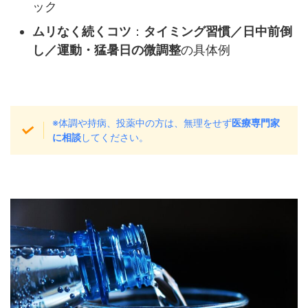
ック
ムリなく続くコツ
：
タイミング習慣／日中前倒
し／運動・猛暑日の微調整
の具体例
※体調や持病、投薬中の方は、無理をせず
医療専門家
に相談
してください。