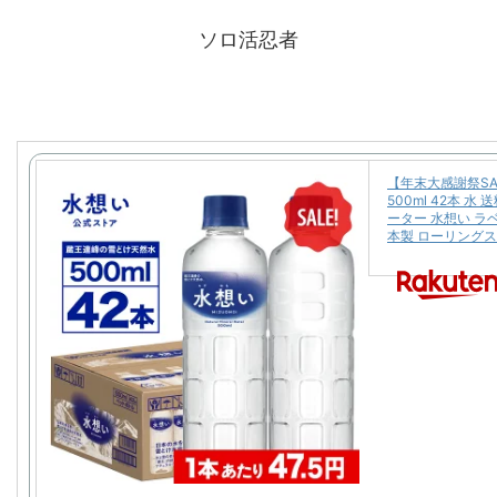
ソロ活忍者
【年末大感謝祭SAL
500ml 42本 
ーター 水想い ラベ
本製 ローリングス