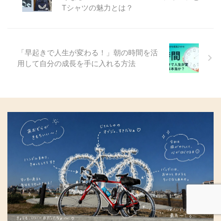
かた、注意点をまとめました。 ...
Tシャツの魅力とは？
ァのコラボ商品とは 近年、ダイ
ソーは人気のアニメとコラボ商品
を次々と展開していますが、今回
の「エヴァンゲリオンデスクマッ
ト」はその中でも特に注目のアイ
「早起きで人生が変わる！」朝の時間を活
テムです。 エヴァの ...
用して自分の成長を手に入れる方法