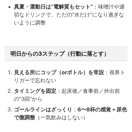
真夏・運動日は“電解質もセット”
：味噌汁や適
切なドリンクで、ただの“水だけ”になり過ぎな
いように調整
明日からの3ステップ（行動に落とす）
見える所にコップ（orボトル）を常設
：視界ト
リガーで忘れない
タイミングを固定
：起床後／食事前／外出前
の“3回”から
ゴールラインはざっくり
：
6〜8杯の感覚＋尿色
で微調整
（一気飲みはしない）