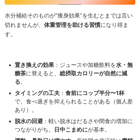
水分補給そのものが“痩身効果”を生むとまでは言い
切れませんが、
体重管理を助ける習慣
になり得ま
す。
置き換えの効果
：ジュースや加糖飲料を
水・無
糖茶
に替えると、
総摂取カロリーが自然に減
る
。
タイミングの工夫
：
食前にコップ半分〜1杯
で、食べ過ぎを抑えられることがある（個人差
あり）。
脱水の回避
：軽い脱水はだるさや間食の増加に
つながりがち。
日中こまめに
が基本。