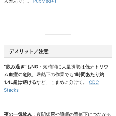
人差あり）。
PubMed+1
デメリット／注意
“飲み過ぎ”もNG
：短時間に大量摂取は
低ナトリウ
ム血症
の危険。暑熱下の作業でも
1時間あたり約
1.4L超は避ける
など、こまめに分けて。
CDC
Stacks
夜の一気飲み
：夜間頻尿や睡眠の質低下につながる