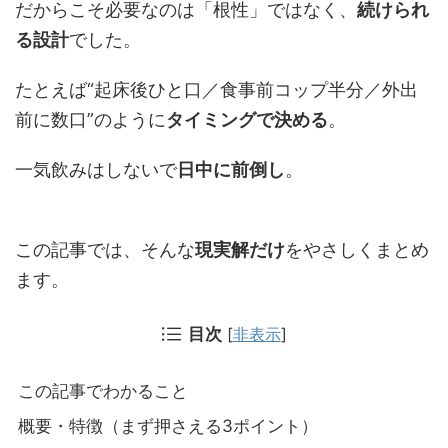
だからこそ必要なのは「根性」ではなく、
続けられ
る設計
でした。
たとえば“起床後ひと口／食事前コップ半分／外出
前に数口”のように
タイミングで決める
。
一気飲みはしないで
日中に前倒し
。
この記事では、そんな
現実解だけ
をやさしくまとめ
ます。
目次
[
非表示
]
この記事でわかること
概要・特徴（まず押さえる3ポイント）