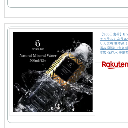
【365日出荷】BIY
チュラルミネラルウ
リカ含有 熊本産 
済み 阿蘇山由来 軟
本製 保存水 美陽