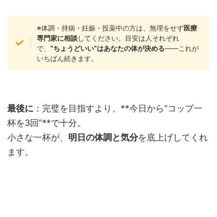
※体調・持病・妊娠・投薬中の方は、無理をせず
医療
専門家に相談
してください。目安は人それぞれ
で、
“ちょうどいい”はあなたの体が決める
——これが
いちばん続きます。
最後に
：完璧を目指すより、**今日から“コップ一
杯を3回”**で十分。
小さな一杯が、
明日の体調と気分
を底上げしてくれ
ます。