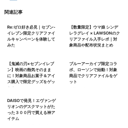
関連記事
2026/1/26
2025/12/25
Re:ゼロ好き必見｜セブン‐
【数量限定】ウマ娘 シンデ
イレブン限定クリアファイ
レラグレイ × LAWSONのク
ルキャンペーンを体験して
リアファイル入手レポ｜対
みた
象商品や配布状況まとめ
「Re:ゼロのクリアファイルがも
ウマ娘 シンデレラグレイ×
2025/8/20
2025/8/20
らえるらしいけど、条件がよく分
LAWSON クリアファイル 「ウマ
【鬼滅の刃×セブンイレブ
ブルーアーカイブ限定コラ
からない」「対象アイスってど
娘 シンデレラグレイのクリアフ
れ？行ったのに無かったら嫌だ
ァイル、もう無くなっているのか
ン】映画の熱気そのまま
ボ、ローソンで始動！対象
な…」 私も最初は、そんな不安を
な…？」そんな不安を感じなが
に！対象商品お菓子＆アイ
商品でクリアファイルをゲ
感じながらお店に向かいました。
ら、私も仕事帰りに近くの
ス購入で限定グッズをゲッ
ット
実際に行ってみると、事前に知っ
LAWSONへ立ち寄ってみまし
ト！
待望のコラボキャンペーンがつい
2025/8/20
ておけば迷わず・失敗せずに参加
た。数量限定・先着順という仕組
にローソンでスタートしました。
『鬼滅の刃』最新映画が絶好調上
できたと感じるポイントがいくつ
みだと、どうしても焦ってしまい
DAISOで発見！エヴァンゲ
今回は、対象商品を購入するとも
映中！ その熱気をさらに盛り上
かありました。 この記事では、
ますよね。 この記事では、実際
らえるオリジナルクリアファイ
リオンのデスクマットがた
げるように、セブンイレブンから
「対象のアイスを2個同時に買う
に私がクリアファイルを受け取っ
ル。 しかも先着・数量限定なの
ファン垂涎のコラボキャンペーン
った３００円で買える神ア
と、Re:ゼロから始める異世界生
た体験をもとに、 対象商品 配布
で、コレクター心をくすぐること
が登場しました。 その盛り上が
イテム
活のオリジナルA4クリアファイ
ルール 実際の在庫状況（私が訪
間違いなしです！ ローソン×ブル
りをさらに加速させるように、セ
エヴァファン必見！あの『エヴァ
ルが1枚もらえる」キャンペーン
れた店舗） 注意点 をやさしくま