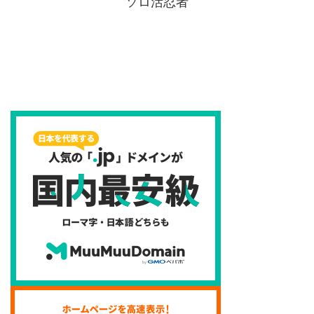
ソロ活忍者