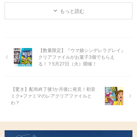
ーアーカイブ コラボキャンペー
ブンイレブンから２つの限定グッ
ンゲリオン』の世界観をデスクに
について、私の実体験をもとに、
とめました。ウマ娘ファンの方が
ンとは？ 開催期間と対象店舗
ズキャンペーンが同時開催されて
取り入れられるデスクマットが、
もっと読む
初心者の方にも分かりやすくまと
安心して店舗に向かえるよう、落
は？ キャンペーン期間 2025年８
います。 ❶対象商品のお菓子を
なんと⋆⋆DAISO（ダイソー）で
めています。 Re:ゼロから ...
ち着いて整理していきます。 L ...
月５日㊋～８月１８日㊊ ※または
一度に２個（組み合わせ自由）購
たった３００円（税込み３３０
景品がなくなり次第終了。 対象
入すると、オリジナルクリアファ
円）⋆⋆で販売されています。 こ
店舗は全国のローソン（一部店舗
イルが１枚もらえます。 ❷対象
のクオリティでこの価格、正直あ
を除く） 一部のローソンストア
商品のアイス２個でオリジナルポ
りえません！見つけたら即買いレ
１００や、空港・病院内店舗では
スターがもらえます。 鬼滅の刃
ベルの神アイテムです。 DAISO
【数量限定】『ウマ娘シンデレラグレイ』
実施していない場合があります。
ファンなら見逃せないこのキャン
でエヴァンゲリオングッズが買え
特典の取扱い状況は店 ...
ペーン、今回はその詳細やもらい
クリアファイルがお菓子3個でもらえ
るって本当？
ダイソー×エヴ
かた、注意点をまとめました。 ...
る！？5月27日（火）開催！
ァのコラボ商品とは 近年、ダイ
ソーは人気のアニメとコラボ商品
を次々と展開していますが、今回
の「エヴァンゲリオンデスクマッ
【驚き】配布終了後1か月後に発見！初音
ト」はその中でも特に注目のアイ
ミク×ファミマのレアクリアファイルと
テムです。 エヴァの ...
わ？