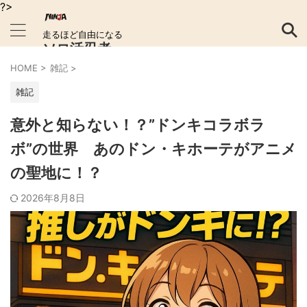
?>
走るほど自由になる
ソロ活忍者
HOME
>
雑記
>
雑記
意外と知らない！？”ドンキコラボラ
ボ”の世界 あのドン・キホーテがアニメ
の聖地に！？
2026年8月8日