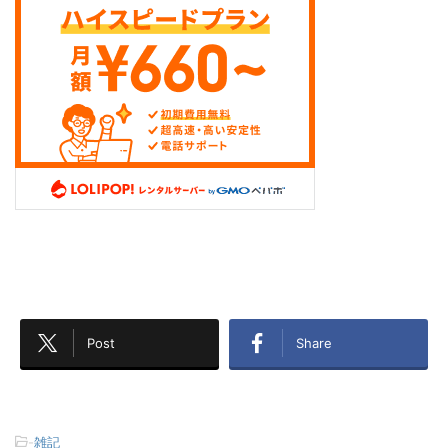
Post
Share
-
雑記