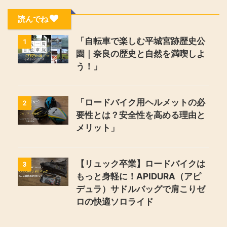
読んでね
「自転車で楽しむ平城宮跡歴史公
1
園｜奈良の歴史と自然を満喫しよ
う！」
「ロードバイク用ヘルメットの必
2
要性とは？安全性を高める理由と
メリット」
【リュック卒業】ロードバイクは
3
もっと身軽に！APIDURA（アピ
デュラ）サドルバッグで肩こりゼ
ロの快適ソロライド