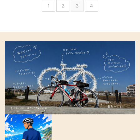
「 ...
デー』に連載中です。物語は、魔
り、負担が大幅に軽減されます。
1
2
3
4
はＡｐｐｌｅが提供するコンパク
のは」に変更できます。 季節ご
王を倒した勇者一行のその後、エ
また、このトラックボールは傾斜
トで強力なデスクトップコンピュ
とに自動で絵柄が変わるとは、グ
ルフの魔法使いフリーレンが、仲
角度を０度から２０度に調整で
ーターです。 Ma cminiってど
ッド！！ あと、スマホアプリも
間たちと旅を振り返りながら新た
き、自分にあった自然なポジショ
んな存在？ Macminiは、Ａｐｐ
コノハモードに変更できます。
な道 ...
ンで使 ...
ｌｅ製品の中でもひっそりとした
今までシンプルだったので、コノ
存在かもしれません。iPhoneや
ハモード「三雲このはちゃん」へ
MACbookのように手に持ってい
変更でき、華やかになりました。
るわけでもなく、ただそこに存在
チョット、うれしい。 ソロ活忍
します。ただし、 ...
者