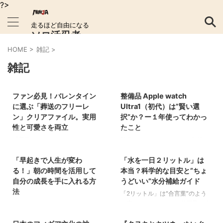
?>
走るほど自由になる
ソロ活忍者
HOME
>
雑記
>
雑記
2026/8/10
2026/8/10
ファン必見！バレンタイン
整備品 Apple watch
に選ぶ「葬送のフリーレ
Ultra1（初代）は”賢い選
ン」クリアファイル。実用
択”か？ー１年使ってわかっ
性と可愛さを両立
たこと
「葬送のフリーレン」クリアファ
初代Apple Watch Ultraを1年使っ
2026/8/10
2026/8/10
イル！実用性と可愛さを両立 今
てみての結論は、「外でガシガシ
「早起きで人生が変わ
「水を一日２リットル」は
年のバレンタイン、ちょっとした
使う人には必要十分で、ムダが少
特別感を演出したいならーー フ
ない」ということ。 日常の通
る！」朝の時間を活用して
本当？科学的な目安と”ちょ
ァミリーマートと「葬送のフリー
知・決済から、出張や週末アクテ
自分の成長を手に入れる方
うどいい”水分補給ガイド
レン」のコラボキャンペーンが見
ィビティまで**迷わず任せられる
法
「2リットル」は“合言葉”のよう
逃せません！ 「葬送のフリーレ
基礎体力（耐久・GPS・バッテリ
に広まっていますが、必要量は人
朝という時間は、まるで大自然か
2026/8/10
2026/8/10
ン」ファンなら、欲しくなるであ
ー）があり、最新機能の派手さよ
によって変わるのが結論です。水
らの贈り物のような特別なひとと
ろうクリアファイル。今回は、こ
りも“道具としての信頼感”**が光