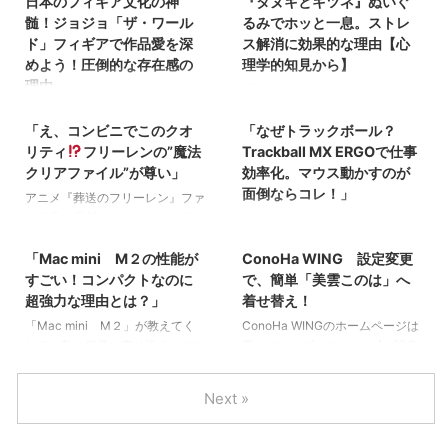
分は水・お茶・コーヒー・スー
日本のフィギア文化の神
『タヌキとキツネ』ぬいぐ
きです。早起きすると空気は澄
のクリアファルの魅力を深堀しな
りました。 以下は、私の使い方
プ・果物など食べ物由来も含
み、心が整っていくのを感じま
髄！ジョジョ「ザ・ワール
るみでホッと一息。ストレ
がら、なぜ手に入れる価値がある
を前提にした正直な感想です（個
む“総水分”で考えるのが基本。こ
す。静けさの中で耳を澄ませば、
ド」フィギアで作品愛を深
ス解消に効果的な理由【心
のかご紹介します。
いまだ
人差あり／環境により結果は変わ
の記事では、公的ガイドラインを
自分の内なる声に出会えます。
めよう！圧倒的な存在感の
理学的知見から】
け！ファミマ限定「葬送のフリー
ります）。 １年使用した私の感
踏まえて安全で現実的な飲み方を
早起きには、日常の雑踏から一歩
理由
「タヌキとキツネ」のぬいぐるみ
レン」クリアファイル ファミリ
想 私の使用環境（前提） 常時表
2026/8/10
2026/8/10
整理します。 疾病対策センター
離れて自分自身と向き合う時間を
が多くの人々から愛されているの
日本のフィギア文化と「ジョジョ
ーマート×「葬送のフリーレン」
示：ON／通知：メッセージ・予
+1 朝、コップを手に取ってふと
つくる力があります。深呼吸で心
「え、コンビニでこのクオ
「なぜトラックボール？
は、その可愛らしい見た目だけで
の奇妙な冒険ザ・ワールド」の魅
キャンペーン 出典元：ファミリ
定・決済系中心 シーン：通勤・
思う—— 「一日2リットル、やっ
を整え、軽いストレッチで体を目
はありません。ふわふわの毛並み
リティ
フリーレンの”魔法
Trackball MX ERGOで仕事
力と圧倒的な存在感の理由 フィ
ーマート ホームページ ２０２５
（都 ...
ぱり無理…。」 冷蔵庫の音、まだ
覚めさせるだけでも、内側からエ
と優しい表情に触れることで、心
ギアの世界といえば、日本が誇る
クリアファイル”が尊い」
効率化。マウス動かすのが
...
静かな部屋、半分だけ残ったボト
ネルギーが湧いてきます。これ
の奥底から癒されるという人も少
ポップカルチャーの一角を成す存
面倒ならコレ！」
アニメ『葬送のフリーレン』ファ
ル。 でも調べていくうちに分か
は、心と体のリズムを優しくチュ
なくないでしょう。 なぜ？ぬい
在。中で日本のフィギアのクオリ
ン必見の最新コレクションが登
もし長時間パソコンを使うことが
りました。食事の水分もカウント
ーニングするイメージです。 以
2026/8/10
2026/8/10
ぐるみは私たちをこれほどまでに
ティと独創性は、世界中のホビー
場！ 全国のコンビニで始まっ
多いなら、手首や腕の疲れに悩ま
していいし、体調や気温、活動量
下では、早起きがもたらす変化や
安らぎへと導くのでしょうか？今
ファンから熱烈な支持を受けてい
た、「対象商品2個同時購入でマ
「Mac mini M２の性能が
ConoHa WING 設定変更
されていませんか？そんなあなた
で目安は変わるということ。 ...
理由、活用法をやさしく整理しま
回は心理学的な視点から、ぬいが
ます。そして今回紹介するのは、
ジッククリアファイル１枚プレゼ
に、ロジクールのトラックボール
すごい！コンパクトなのに
で、簡単「美雲このは」へ
す。 １．人生が変わる理由：朝
もたらす癒しの効果について詳し
「ジョジョの奇妙な冒険」に登場
ント」キャンペーンが、今ホビー
Trackball MX ERGOは、革新的
超強力な理由とは？」
着せ替え！
は心が ...
く解説していきます。 『タヌキ
するキャラクター【ザ・ワール
好き、アニメファンの間で話題沸
な解決策となるアイテムです。
「Mac mini M２」が教えてく
ConoHa WINGのホームページは
とキツネ』ぬいぐるみでホッと一
ド】の精巧なフィギア。この作品
騰中です。 今ならまだ間に合
普通のマウスと異なり、ロジクー
れる、私の日常に寄り添うパワフ
至ってシンプルでした。 ⇩が設定
息。癒しの時間をあなたにも
を愛するファンにはたまらない逸
う、フリーレンクリアファイルを
ルのトラックボールTrackball
ルな相棒 こんにちは。この記事
前 設定変更で！！ 設定方法は、
１．愛着の形成と安心感 幼児期
品です。このフィギアを通じて、
ゲットしよう！ ポイント 「葬送
MX ERGOは手を動かさずに親指
を読んでいるあなたは、もしかし
とても簡単！！ ホームページ右
の経験 幼児期に母親やぬいぐる
日本のフィギア文化が持つ魅力
Next »
のフリーレン」は、山田鐘人（原
でボールを回すことで、ポインタ
たらMACminiに興味があり、Ａ
上、ログインボタンの横にある
みなど、特定の対象に強い愛着を
や、日本アニメの影響力の広がり
作）とアベツ（作画）によるファ
を自由に操作できます。これによ
ｐｐｌｅ製品が好きだったりする
ON・OFFボタンをクリック。 そ
持 ...
についても深堀りしていきます。
ンタジー漫画で、『週刊少年サン
り、手首や腕の動きが最小限にな
方かもしれませんね。MACmini
して、ログインページも「三雲こ