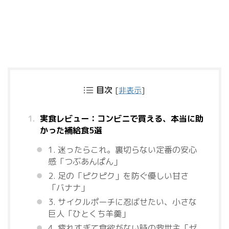
目次
[
非表示
]
実食レビュー：コンビニで買える、本当に助
かった補給食5選
1. 迷ったらこれ。裏切らない定番の安心
感「つぶあんぱん」
2. 足の「ピクピク」を防ぐ優しい甘さ
「バナナ」
3. サイクルポーチに忍ばせたい、小さな
巨人「ひとくち羊羹」
4. 疲れすぎて食欲がない時の救世主「ゼ