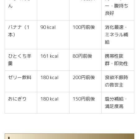
ん
ー・腹持ち
良好
バナナ（1
90 kcal
100円前後
消化最速・
本）
ミネラル補
給
ひとくち羊
161 kcal
80円前後
携帯性抜
羹
群・即効性
ゼリー飲料
180 kcal
200円前後
食欲不振時
の救世主
おにぎり
180 kcal
150円前後
塩分補給・
満足度高